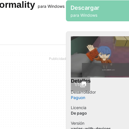
normality
para Windows
Descargar
para Windows
Detalles
1/5
Desarrollador
Paguon
Licencia
De pago
Versión
varies-with-devices