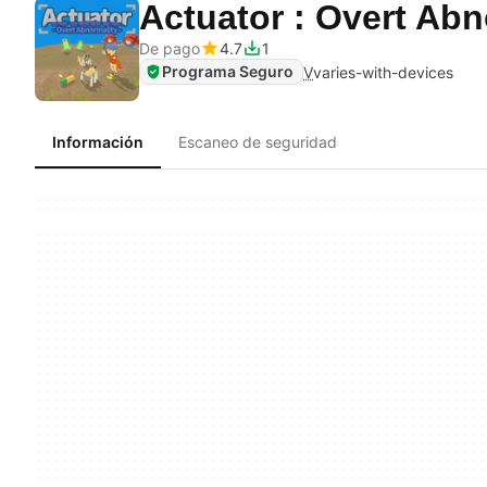
Actuator : Overt Ab
De pago
4.7
1
Programa Seguro
V
varies-with-devices
Información
Escaneo de seguridad